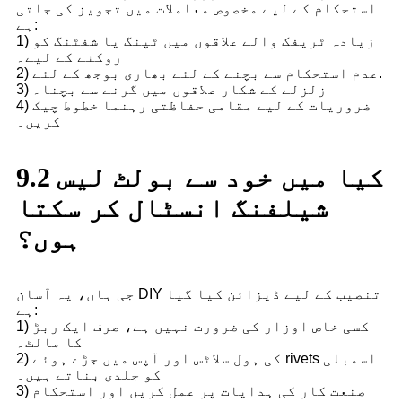
استحکام کے لیے مخصوص معاملات میں تجویز کی جاتی
ہے:
1) زیادہ ٹریفک والے علاقوں میں ٹپنگ یا شفٹنگ کو
روکنے کے لیے۔
2) عدم استحکام سے بچنے کے لئے بھاری بوجھ کے لئے.
3) زلزلے کے شکار علاقوں میں گرنے سے بچنا۔
4) ضروریات کے لیے مقامی حفاظتی رہنما خطوط چیک
کریں۔
9.2 کیا میں خود سے بولٹ لیس
شیلفنگ انسٹال کر سکتا
ہوں؟
جی ہاں، یہ آسان DIY تنصیب کے لیے ڈیزائن کیا گیا
ہے:
1) کسی خاص اوزار کی ضرورت نہیں ہے، صرف ایک ربڑ
کا مالٹ۔
2) کی ہول سلاٹس اور آپس میں جڑے ہوئے rivets اسمبلی
کو جلدی بناتے ہیں۔
3) صنعت کار کی ہدایات پر عمل کریں اور استحکام