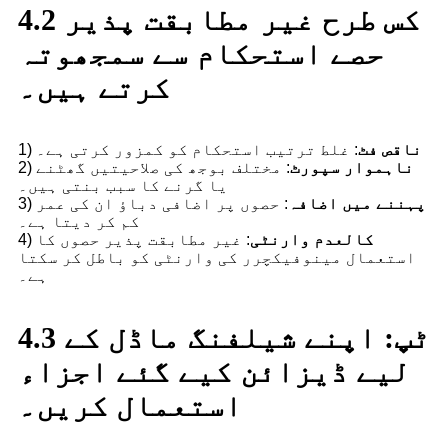
4.2 کس طرح غیر مطابقت پذیر
حصے استحکام سے سمجھوتہ
کرتے ہیں۔
ناقص فٹ
: غلط ترتیب استحکام کو کمزور کرتی ہے۔
1)
ناہموار سپورٹ
: مختلف بوجھ کی صلاحیتیں گھٹنے
2)
یا گرنے کا سبب بنتی ہیں۔
پہننے میں اضافہ
: حصوں پر اضافی دباؤ ان کی عمر
3)
کم کر دیتا ہے۔
کالعدم وارنٹی
: غیر مطابقت پذیر حصوں کا
4)
استعمال مینوفیکچرر کی وارنٹی کو باطل کر سکتا
ہے۔
4.3 ٹپ: اپنے شیلفنگ ماڈل کے
لیے ڈیزائن کیے گئے اجزاء
استعمال کریں۔