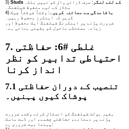
Studs کے لئے لنگر
: صرف ڈرائی وال کو نہیں بلکہ
3)
سٹڈز کے لیے محفوظ شیلفنگ۔
باقاعدگی سے معائنہ کریں۔
: وقتاً فوقتاً چیک
4)
کریں کہ اینکرز محفوظ رہیں۔
ضرورت پڑنے پر اینکرنگ شیلفنگ ایک محفوظ اور
زیادہ مستحکم ماحول کو یقینی بناتی ہے۔
7. غلطی #6: حفاظتی
احتیاطی تدابیر کو نظر
انداز کرنا
7.1 تنصیب کے دوران حفاظتی
پوشاک کیوں پہنیں۔
بغیر بولٹ شیلفنگ کو انسٹال کرتے وقت، ضرورت
پڑنے پر دستانے، حفاظتی چشمے، اور ڈسٹ ماسک
پہننا بہت ضروری ہے: