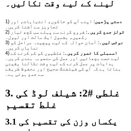
لینے کے لیے وقت نکالیں۔
دستی پڑھیں
: اپنے آپ کو خاکوں، انتباہات، اور
1)
تجاویز سے آشنا کریں۔
ٹولز جمع کریں۔
: شروع کرنے سے پہلے سب کچھ تیار
2)
رکھیں، بشمول ایک مالٹ اور لیول۔
نوٹس لیں۔
: آسان حوالہ کے لیے پیچیدہ مراحل کو
3)
نمایاں کریں۔
اسمبلی کا تصور کریں۔
: غلطیوں کو کم کرنے کے
4)
لیے حصے بچھائیں اور عمل کی منصوبہ بندی کریں۔
ہدایات پر عمل کرنے کے لیے وقت نکالنا یقینی
بناتا ہے کہ آپ کی شیلفنگ صحیح اور محفوظ طریقے
سے جمع ہوئی ہے۔
3. غلطی #2: شیلف لوڈ کی
غلط تقسیم
3.1 یکساں وزن کی تقسیم کی