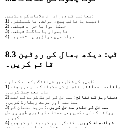
معائنہ کے دوران ان علامات کو دیکھیں:
1) ڈھیلے یا غائب پیچ، بولٹ، یا کنیکٹر۔
2) جھکا ہوا یا خراب شیلف۔
3) ناہموار یا ساگنگ شیلف۔
4) مواد میں دراڑیں یا تقسیم۔
8.3 ٹپ: دیکھ بھال کی روٹین
قائم کریں۔
اوپر کی شکل میں شیلفنگ رکھنے کے لیے:
باقاعدہ معائنہ
: نقصان کی علامات کے لیے ہر چند
1)
ماہ بعد چیک کریں۔
دستاویز کے نتائج
: مسائل کو ٹریک کرنے کے لیے
2)
معائنہ اور مرمت ریکارڈ کریں۔
مسائل کو جلدی سے حل کریں۔
: مزید نقصان کو
3)
روکنے کے لیے کسی بھی مسئلے کو فوری طور پر حل
کریں۔
شیلف صاف کریں۔
: گندگی اور گردوغبار کو جمع
4)
ہونے سے روکنے کے لیے وقتاً فوقتاً شیلف کو صاف