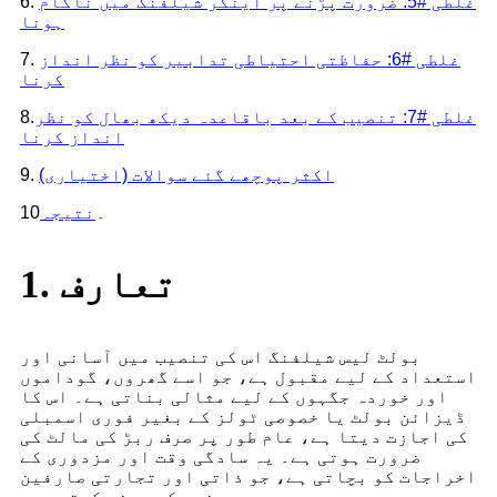
غلطی #5: ضرورت پڑنے پر اینکر شیلفنگ میں ناکام
6.
ہونا
غلطی #6: حفاظتی احتیاطی تدابیر کو نظر انداز
7.
کرنا
غلطی #7: تنصیب کے بعد باقاعدہ دیکھ بھال کو نظر
8.
انداز کرنا
اکثر پوچھے گئے سوالات (اختیاری)
9.
10۔
نتیجہ
1. تعارف
بولٹ لیس شیلفنگ اس کی تنصیب میں آسانی اور
استعداد کے لیے مقبول ہے، جو اسے گھروں، گوداموں
اور خوردہ جگہوں کے لیے مثالی بناتی ہے۔ اس کا
ڈیزائن بولٹ یا خصوصی ٹولز کے بغیر فوری اسمبلی
کی اجازت دیتا ہے، عام طور پر صرف ربڑ کی مالٹ کی
ضرورت ہوتی ہے۔ یہ سادگی وقت اور مزدوری کے
اخراجات کو بچاتی ہے، جو ذاتی اور تجارتی صارفین
دونوں کو پسند کرتی ہے۔