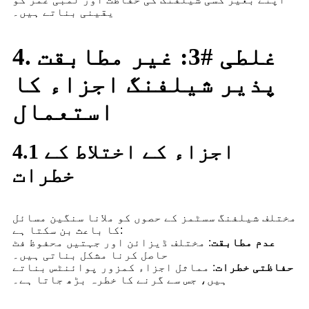
یقینی بناتے ہیں۔
4. غلطی #3: غیر مطابقت
پذیر شیلفنگ اجزاء کا
استعمال
4.1 اجزاء کے اختلاط کے
خطرات
مختلف شیلفنگ سسٹمز کے حصوں کو ملانا سنگین مسائل
کا باعث بن سکتا ہے:
عدم مطابقت
: مختلف ڈیزائن اور جہتیں محفوظ فٹ
حاصل کرنا مشکل بناتی ہیں۔
حفاظتی خطرات
: مماثل اجزاء کمزور پوائنٹس بناتے
ہیں، جس سے گرنے کا خطرہ بڑھ جاتا ہے۔