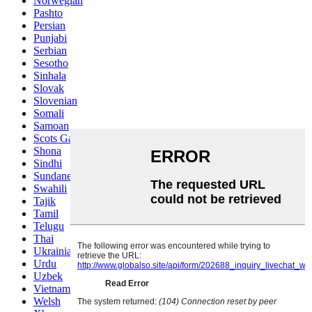
Norwegian
Pashto
Persian
Punjabi
Serbian
Sesotho
Sinhala
Slovak
Slovenian
Somali
Samoan
Scots Gaelic
Shona
Sindhi
Sundanese
Swahili
Tajik
Tamil
Telugu
Thai
Ukrainian
Urdu
Uzbek
Vietnamese
Welsh