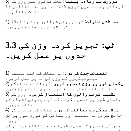
ضرورت سے زیادہ پہننا
: بعض علاقوں میں وزن کا
3)
ارتکاز پہننے میں تیزی لاتا ہے اور جلد ناکامی کا
باعث بنتا ہے۔
حفاظتی خطرات
: ٹوٹی ہوئی شیلفیں چوٹ یا املاک
4)
کو نقصان پہنچا سکتی ہیں۔
3.3 ٹپ: تجویز کردہ وزن کی
حدوں پر عمل کریں۔
تفصیلات چیک کریں۔
: ہر شیلف کے لیے ہمیشہ
1)
مینوفیکچرر کے وزن کی حد پر عمل کریں۔
یکساں طور پر وزن تقسیم کریں۔
: یونٹ کو مستحکم
2)
کرنے کے لیے نچلی شیلف پر بھاری اشیاء رکھیں۔
تقسیم کرنے والوں کا استعمال کریں۔
: وزن کو
3)
یکساں طور پر تقسیم کرنے کے لیے چھوٹی اشیاء کو
منظم کریں۔
باقاعدگی سے معائنہ کریں۔
: تناؤ کی علامات کی
4)
جانچ کریں یا پہننے اور مسائل کو فوری طور پر حل
کریں۔
وزن کی تقسیم کا صحیح طریقے سے انتظام کرکے، آپ
اپنے بغیر کسی شیلفنگ کی حفاظت اور لمبی عمر کو