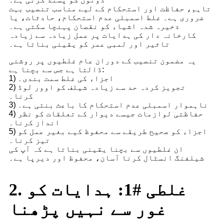
تاہم، حفاظت اور استحکام کے لیے مناسب تنصیب بہت
ضروری ہے۔ غلط اسمبلی عدم استحکام، حادثات، یا
ذخیرہ شدہ اشیاء کو نقصان پہنچا سکتی ہے۔
کارخانہ دار کی ہدایات پر عمل زیادہ سے زیادہ
تاثیر اور لمبی عمر کو یقینی بناتا ہے۔
یہ مضمون تنصیب کے دوران عام غلطیوں پر روشنی
ڈالتا ہے جس سے بچنا ہے:
1) اجزاء کی غلط سمت بندی۔
2) تجویز کردہ حد سے زیادہ شیلف کو اوور لوڈ
کرنا۔
3) ناہموار اسمبلی عدم استحکام کا باعث بنتی ہے۔
4) حفاظتی لوازمات جیسے دیوار کے تعلقات کو نظر
انداز کرنا۔
5) اجزاء کو صحیح طریقے سے محفوظ کیے بغیر عمل کو
تیز کرنا۔
ان غلطیوں سے بچنا یقینی بناتا ہے کہ آپ کی
شیلفنگ انسٹال کرنا آسان، محفوظ اور دیرپا ہے۔
2. غلطی #1: ہدایات کو
غور سے نہیں پڑھنا