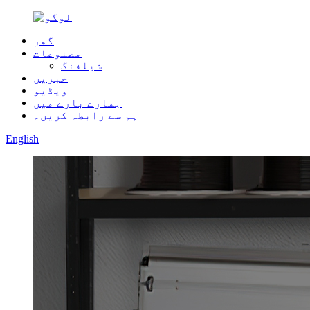
گھر
مصنوعات
شیلفنگ
خبریں
ویڈیو
ہمارے بارے میں
ہم سے رابطہ کریں۔
English