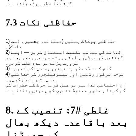
گرنے کا خطرہ بڑھ جاتا ہے۔
7.3 حفاظتی نکات
1) حفاظتی پوشاک پہنیں (دستانے، چشمیں، ڈسٹ
ماسک)۔
2) اٹھانے کی مناسب تکنیک استعمال کریں — اپنے
گھٹنوں کو موڑیں، اپنی پیٹھ سیدھی رکھیں، اور
ضرورت پڑنے پر مدد طلب کریں۔
3) کام کے علاقے کو بے ترتیبی سے پاک رکھیں۔
4) توجہ مرکوز رکھیں اور مینوفیکچرر کی حفاظتی
ہدایات پر عمل کریں۔
ان احتیاطی تدابیر پر عمل کرنا چوٹ کے خطرات کو
کم کرتا ہے اور محفوظ تنصیب کو یقینی بناتا ہے۔
8. غلطی #7: تنصیب کے
بعد باقاعدہ دیکھ بھال
کو چھوڑنا