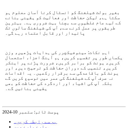
بغیر بولٹ شیلفنگ کو انسٹال کرنا آسان معلوم ہو
سکتا ہے، لیکن حفاظت اور فعالیت کو یقینی بنانے
کے لیے عام غلطیوں سے بچنا بہت ضروری ہے۔ بہترین
طریقوں پر عمل کرنے سے، آپ کی شیلفنگ سالوں تک
پائیدار اور قابل اعتماد رہے گی۔
اہم نکات: مینوفیکچرر کی ہدایات پڑھیں، وزن
یکساں طور پر تقسیم کریں، ہم آہنگ اجزاء استعمال
کریں، یونٹ کو برابر کریں، ضرورت پڑنے پر اینکر
کریں، تنصیب کے دوران حفاظت کو ترجیح دیں، اور
یونٹ کو باقاعدگی سے برقرار رکھیں۔ یہ اقدامات
نہ صرف آپ کے شیلفنگ کی عمر میں توسیع کریں گے
بلکہ آپ کی اشیاء اور اردگرد کی حفاظت کو بھی
یقینی بنائیں گے۔
پوسٹ ٹائم: ستمبر 10-2024
ہم سے رابطہ کریں۔
ہمارے بارے میں