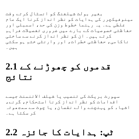
بغیر بولٹ شیلفنگ کو انسٹال کرتے وقت
مینوفیکچرر کی ہدایات کو نظر انداز کرنا ایک عام
غلطی ہے۔ یہ رہنما خطوط وزن کی حد، اسمبلی اور
حفاظتی خصوصیات کے بارے میں ضروری تفصیلات فراہم
کرتے ہیں۔ ان کو نظر انداز کرنے سے ساختی
ناکامی، حفاظتی خطرات، اور وارنٹی ختم ہو سکتی
ہیں۔
2.1 قدموں کو چھوڑنے کے
نتائج
سپورٹ بریکٹ کی تنصیب یا شیلف الائنمنٹ جیسے
اقدامات کو نظر انداز کرنا استحکام، گرنے،
اشیاء کو پہنچنے والے نقصان، یا چوٹ سے سمجھوتہ
کر سکتا ہے۔
2.2 ٹپ: ہدایات کا جائزہ