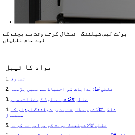
بولٹ لیس شیلفنگ انسٹال کرتے وقت سے بچنے کے
لیے عام غلطیاں
مواد کا ٹیبل
تعارف
1.
غلطی #1: ہدایات کو احتیاط سے نہیں پڑھنا
2.
غلطی #2: شیلف لوڈ کی غلط تقسیم
3.
غلطی #3: غیر مطابقت پذیر شیلفنگ اجزاء کا
4.
استعمال
غلطی #4: شیلفنگ یونٹ کو برابر نہ کرنا
5.