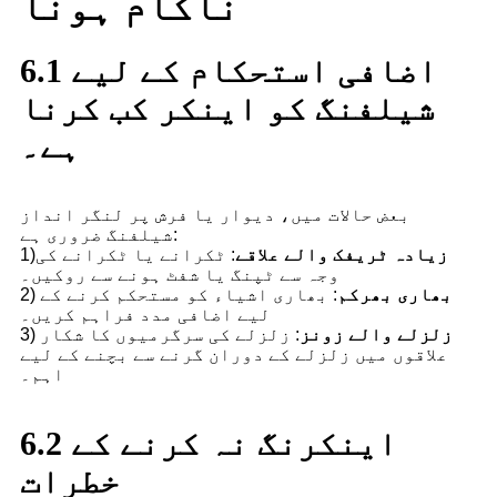
ناکام ہونا
6.1 اضافی استحکام کے لیے
شیلفنگ کو اینکر کب کرنا
ہے۔
بعض حالات میں، دیوار یا فرش پر لنگر انداز
شیلفنگ ضروری ہے:
زیادہ ٹریفک والے علاقے
: ٹکرانے یا ٹکرانے کی
1)
وجہ سے ٹپنگ یا شفٹ ہونے سے روکیں۔
بھاری بھرکم
: بھاری اشیاء کو مستحکم کرنے کے
2)
لیے اضافی مدد فراہم کریں۔
زلزلے والے زونز
: زلزلے کی سرگرمیوں کا شکار
3)
علاقوں میں زلزلے کے دوران گرنے سے بچنے کے لیے
اہم۔
6.2 اینکرنگ نہ کرنے کے
خطرات