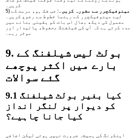
کریں۔
مینوفیکچرر سے مشورہ کریں۔
: جب شک ہو، مرمت کے
5)
لیے مینوفیکچرر کے رہنما خطوط سے رجوع کریں۔
معمول کی دیکھ بھال اس بات کو یقینی بنانے میں
مدد کرتی ہے کہ آپ کی شیلفنگ محفوظ، پائیدار اور
موثر رہے۔
9. بولٹ لیس شیلفنگ کے
بارے میں اکثر پوچھے
گئے سوالات
9.1 کیا بغیر بولٹ شیلفنگ
کو دیوار پر لنگر انداز
کیا جانا چاہیے؟
اینکرنگ کی ہمیشہ ضرورت نہیں ہوتی لیکن اضافی