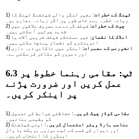
ٹپنگ کے خطرات
: بغیر لنگر والی شیلفنگ ٹپنگ کا
1)
زیادہ خطرہ ہے، خاص طور پر اگر زیادہ بھاری ہو۔
چوٹ کے خطرات
: شیلف گرنے سے مصروف علاقوں میں
2)
شدید چوٹیں آ سکتی ہیں۔
املاک کا نقصان
: غیر مستحکم شیلف قریبی آلات یا
3)
انوینٹری کو نقصان پہنچا سکتی ہیں۔
انشورنس کے مضمرات
: اینکر میں ناکامی ذمہ داری
4)
اور دعووں کو متاثر کر سکتی ہے۔
6.3 ٹپ: مقامی رہنما خطوط پر
عمل کریں اور ضرورت پڑنے
پر اینکر کریں۔
مقامی کوڈز چیک کریں۔
: حفاظتی ضوابط کی تعمیل
1)
کو یقینی بنائیں۔
مناسب ہارڈ ویئر استعمال کریں۔
: اپنی شیلفنگ
2)
اور دیوار کی قسم کے لیے موزوں بریکٹ یا وال
اینکرز کا انتخاب کریں۔