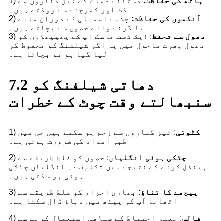
ہاتھ کی حفاظت
: دستانے دھات کے تیز کناروں سے
1)
کٹ اور کھرچنے سے روکتے ہیں۔
آنکھوں کی حفاظت
: چشمے اسمبلی کے دوران ملبے
2)
یا گرنے والے حصوں سے بچاتے ہیں۔
دھول سے تحفظ
: ایک ڈسٹ ماسک آپ کے پھیپھڑوں کو
3)
دھول بھرے ماحول میں یا اگر شیلفنگ کو محفوظ کر
لیا گیا ہو تو بچاتا ہے۔
7.2 دھاتی شیلفنگ کو
سنبھالتے وقت چوٹ کے خطرات
کٹوتی
: تیز کناروں سے زخم ہو سکتے ہیں جن میں
1)
طبی امداد کی ضرورت ہوتی ہے۔
چٹکی ہوئی انگلیاں
: حصوں کو غلط طریقے سے
2)
ہینڈل کرنے کے نتیجے میں تکلیف دہ انگلیاں چٹکی
ہوئی ہو سکتی ہیں۔
پیچھے کا تناؤ
: بھاری اجزاء کو غلط طریقے سے
3)
اٹھانا آپ کی پیٹھ میں دباؤ ڈال سکتا ہے۔
فالس
: بغیر احتیاط کے سیڑھی استعمال کرنے سے
4)