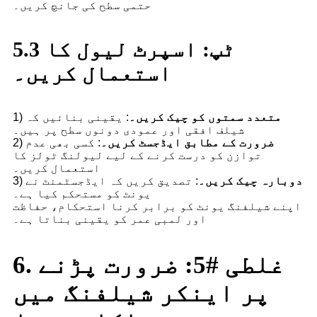
حتمی سطح کی جانچ کریں۔
5.3 ٹپ: اسپرٹ لیول کا
استعمال کریں۔
متعدد سمتوں کو چیک کریں۔
: یقینی بنائیں کہ
1)
شیلف افقی اور عمودی دونوں سطح پر ہیں۔
ضرورت کے مطابق ایڈجسٹ کریں۔
: کسی بھی عدم
2)
توازن کو درست کرنے کے لیے لیولنگ ٹولز کا
استعمال کریں۔
دوبارہ چیک کریں۔
: تصدیق کریں کہ ایڈجسٹمنٹ نے
3)
یونٹ کو مستحکم کیا ہے۔
اپنے شیلفنگ یونٹ کو برابر کرنا استحکام، حفاظت
اور لمبی عمر کو یقینی بناتا ہے۔
6. غلطی #5: ضرورت پڑنے
پر اینکر شیلفنگ میں