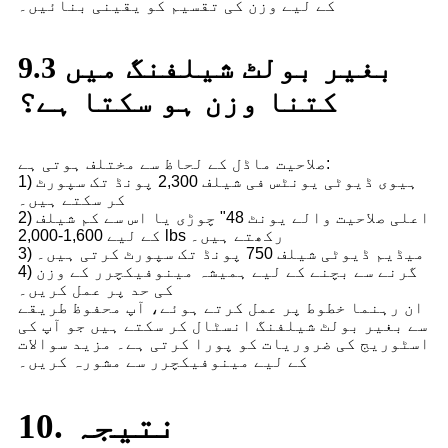
کے لیے وزن کی تقسیم کو یقینی بنائیں۔
9.3 بغیر بولٹ شیلفنگ میں
کتنا وزن ہو سکتا ہے؟
صلاحیت ماڈل کے لحاظ سے مختلف ہوتی ہے:
1) ہیوی ڈیوٹی یونٹس فی شیلف 2,300 پونڈ تک سپورٹ
کر سکتے ہیں۔
2) اعلی صلاحیت والے یونٹ 48" چوڑی یا اس سے کم شیلف
کے لیے 1,600-2,000 lbs رکھتے ہیں۔
3) میڈیم ڈیوٹی شیلف 750 پونڈ تک سپورٹ کرتی ہیں۔
4) گرنے سے بچنے کے لیے ہمیشہ مینوفیکچرر کے وزن
کی حد پر عمل کریں۔
ان رہنما خطوط پر عمل کرتے ہوئے، آپ محفوظ طریقے
سے بغیر بولٹ شیلفنگ انسٹال کر سکتے ہیں جو آپ کی
اسٹوریج کی ضروریات کو پورا کرتی ہے۔ مزید سوالات
کے لیے مینوفیکچرر سے مشورہ کریں۔
10. نتیجہ