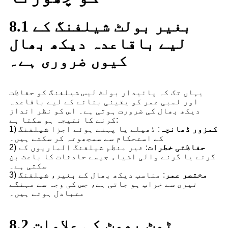
8.1 بغیر بولٹ شیلفنگ کے
لیے باقاعدہ دیکھ بھال
کیوں ضروری ہے۔
یہاں تک کہ پائیدار بولٹ لیس شیلفنگ کو حفاظت
اور لمبی عمر کو یقینی بنانے کے لیے باقاعدہ
دیکھ بھال کی ضرورت ہوتی ہے۔ اس کو نظر انداز
کرنے کا نتیجہ ہو سکتا ہے:
کمزور ڈھانچہ
: ڈھیلے یا پہنے ہوئے اجزا شیلفنگ
1)
کے استحکام سے سمجھوتہ کر سکتے ہیں۔
حفاظتی خطرات
: غیر منظم شیلفنگ الماریوں کے
2)
گرنے یا گرنے والی اشیاء جیسے حادثات کا باعث بن
سکتی ہے۔
مختصر عمر
: مناسب دیکھ بھال کے بغیر، شیلفنگ
3)
تیزی سے خراب ہو جاتی ہے، جس کی وجہ سے مہنگے
متبادل ہوتے ہیں۔
8.2 ٹوٹ پھوٹ کی علامات