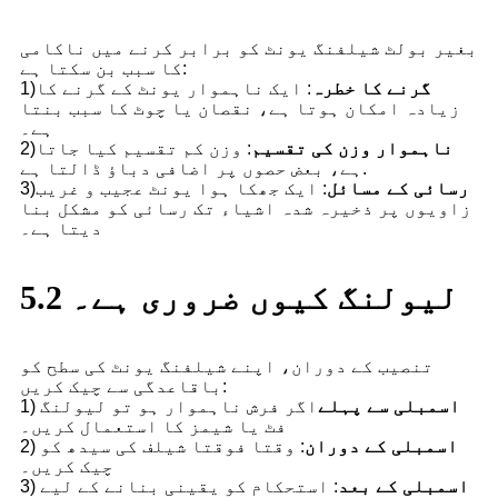
بغیر بولٹ شیلفنگ یونٹ کو برابر کرنے میں ناکامی
کا سبب بن سکتا ہے:
گرنے کا خطرہ
: ایک ناہموار یونٹ کے گرنے کا
1)
زیادہ امکان ہوتا ہے، نقصان یا چوٹ کا سبب بنتا
ہے۔
ناہموار وزن کی تقسیم
: وزن کم تقسیم کیا جاتا
2)
ہے، بعض حصوں پر اضافی دباؤ ڈالتا ہے.
رسائی کے مسائل
: ایک جھکا ہوا یونٹ عجیب و غریب
3)
زاویوں پر ذخیرہ شدہ اشیاء تک رسائی کو مشکل بنا
دیتا ہے۔
5.2 لیولنگ کیوں ضروری ہے۔
تنصیب کے دوران، اپنے شیلفنگ یونٹ کی سطح کو
باقاعدگی سے چیک کریں:
اسمبلی سے پہلے
اگر فرش ناہموار ہو تو لیولنگ
1)
فٹ یا شیمز کا استعمال کریں۔
اسمبلی کے دوران
: وقتا فوقتا شیلف کی سیدھ کو
2)
چیک کریں۔
اسمبلی کے بعد
: استحکام کو یقینی بنانے کے لیے
3)