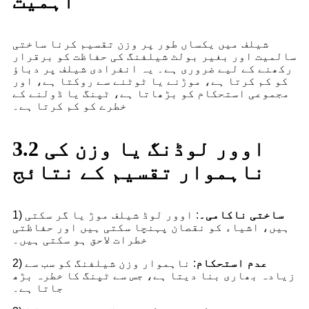
اہمیت
شیلف میں یکساں طور پر وزن تقسیم کرنا ساختی
سالمیت اور بغیر بولٹ شیلفنگ کی حفاظت کو برقرار
رکھنے کے لیے ضروری ہے۔ یہ انفرادی شیلف پر دباؤ
کو کم کرتا ہے، موڑنے یا ٹوٹنے سے روکتا ہے، اور
مجموعی استحکام کو بڑھاتا ہے، ٹپنگ یا ڈولنے کے
خطرے کو کم کرتا ہے۔
3.2 اوور لوڈنگ یا وزن کی
ناہموار تقسیم کے نتائج
ساختی ناکامی۔
: اوور لوڈ شیلف موڑ یا گر سکتی
1)
ہیں، اشیاء کو نقصان پہنچا سکتی ہیں اور حفاظتی
خطرات لاحق ہو سکتی ہیں۔
عدم استحکام
: ناہموار وزن شیلفنگ کو سب سے
2)
زیادہ بھاری بنا دیتا ہے، جس سے ٹپنگ کا خطرہ بڑھ
جاتا ہے۔