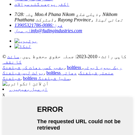
اکثر پوچھے گئے سوالات
پتہ:
7/28 Moo.4 Phana Nikom ذیلی ضلع، Nikhom
Phatthana ڈسٹرکٹ، Rayong Province، تھائی لینڈ
فون:
0086-13905321786
info@fudingindustries.com
ای میل
© کاپی رائٹ - 2010-2023: جملہ حقوق محفوظ ہیں۔
سائٹ
کا نقشہ
boltless ریک ہیوی ڈیوٹی
,
,
بغیر کسی دھات کی شیلفنگ
boltless صنعتی شیلفنگ
,
دھاتی
,
بولٹ لیس شیلفنگ
,
boltless سٹیل شیلفنگ
,
شیلفنگ
ای میل بھیجیں۔
x