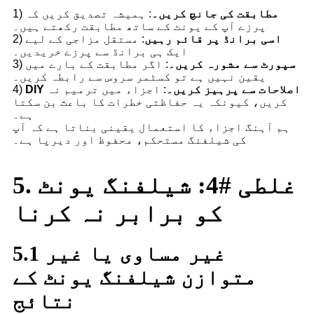
مطابقت کی جانچ کریں۔
: ہمیشہ تصدیق کریں کہ
1)
پرزے آپ کے یونٹ کے ساتھ مطابقت رکھتے ہیں۔
اسی برانڈ پر قائم رہیں
: مستقل مزاجی کے لیے
2)
ایک ہی برانڈ سے پرزے خریدیں۔
سپورٹ سے مشورہ کریں۔
: اگر مطابقت کے بارے میں
3)
یقین نہیں ہے تو کسٹمر سروس سے رابطہ کریں۔
DIY اصلاحات سے پرہیز کریں۔
: اجزاء میں ترمیم نہ
4)
کریں، کیونکہ یہ حفاظتی خطرات کا باعث بن سکتا
ہے۔
ہم آہنگ اجزاء کا استعمال یقینی بناتا ہے کہ آپ
کی شیلفنگ مستحکم، محفوظ اور دیرپا ہے۔
5. غلطی #4: شیلفنگ یونٹ
کو برابر نہ کرنا
5.1 غیر مساوی یا غیر
متوازن شیلفنگ یونٹ کے
نتائج